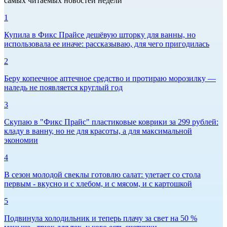
самых читаемых новостей недели
1
Купила в Фикс Прайсе дешёвую шторку для ванны, но
использовала ее иначе: рассказываю, для чего пригодилась
2
Беру копеечное аптечное средство и протираю морозилку —
наледь не появляется круглый год
3
Скупаю в "Фикс Прайс" пластиковые коврики за 299 рублей:
кладу в ванну, но не для красоты, а для максимальной
экономии
4
В сезон молодой свеклы готовлю салат: улетает со стола
первым - вкусно и с хлебом, и с мясом, и с картошкой
5
Подвинула холодильник и теперь плачу за свет на 50 %