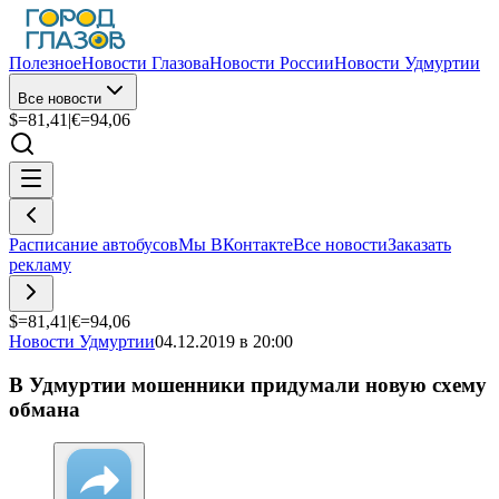
Полезное
Новости Глазова
Новости России
Новости Удмуртии
Все новости
$=
81,41
|
€=
94,06
Расписание автобусов
Мы ВКонтакте
Все новости
Заказать
рекламу
$=
81,41
|
€=
94,06
Новости Удмуртии
04.12.2019 в 20:00
В Удмуртии мошенники придумали новую схему
обмана