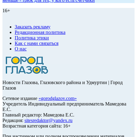
меньше - трюк для тех, у кого есть счетчики
16+
Заказать рекламу
Редакционная политика
Политика этики
Как с нами связаться
О нас
Новости Глазова, Глазовского района и Удмуртии | Город
Глазов
Сетевое издание
«
gorodglazov.com
»
Учредитель Индивидуальный предприниматель Мамедова
Е.С.
Главный редактор: Мамедова Е.С.
Редакция:
sitesredaktor@yandex.ru
Возрастная категория сайта: 16+
При частичном или полном воспроизведении материалов