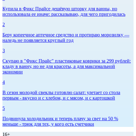
Купила в Фикс Прайсе дешёвую шторку для ванны, но
использовала ее иначе: рассказываю, для чего пригодилась
2
Беру копеечное аптечное средство и протираю морозилку —
наледь не появляется круглый год
3
Скупаю в "Фикс Прайс" пластиковые коврики за 299 рублей:
кладу в ванну, но не для красоты, а для максимальной
экономии
4
В сезон молодой свеклы готовлю салат: улетает со стола
первым - вкусно и с хлебом, и с мясом, и с картошкой
5
Подвинула холодильник и теперь плачу за свет на 50 %
меньше - трюк для тех, у кого есть счетчики
16+