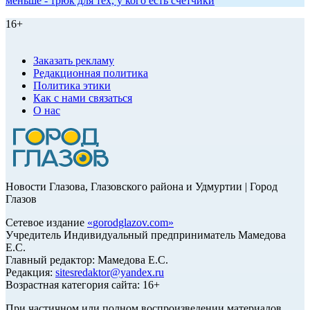
меньше - трюк для тех, у кого есть счетчики
16+
Заказать рекламу
Редакционная политика
Политика этики
Как с нами связаться
О нас
Новости Глазова, Глазовского района и Удмуртии | Город
Глазов
Сетевое издание
«
gorodglazov.com
»
Учредитель Индивидуальный предприниматель Мамедова
Е.С.
Главный редактор: Мамедова Е.С.
Редакция:
sitesredaktor@yandex.ru
Возрастная категория сайта: 16+
При частичном или полном воспроизведении материалов