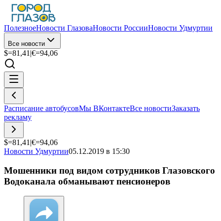
Полезное
Новости Глазова
Новости России
Новости Удмуртии
Все новости
$=
81,41
|
€=
94,06
Расписание автобусов
Мы ВКонтакте
Все новости
Заказать
рекламу
$=
81,41
|
€=
94,06
Новости Удмуртии
05.12.2019 в 15:30
Мошенники под видом сотрудников Глазовского
Водоканала обманывают пенсионеров