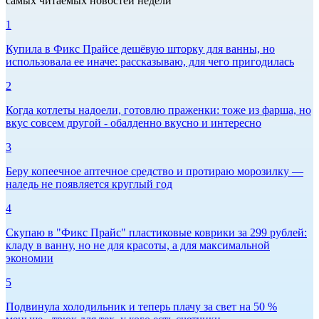
самых читаемых новостей недели
1
Купила в Фикс Прайсе дешёвую шторку для ванны, но
использовала ее иначе: рассказываю, для чего пригодилась
2
Когда котлеты надоели, готовлю праженки: тоже из фарша, но
вкус совсем другой - обалденно вкусно и интересно
3
Беру копеечное аптечное средство и протираю морозилку —
наледь не появляется круглый год
4
Скупаю в "Фикс Прайс" пластиковые коврики за 299 рублей:
кладу в ванну, но не для красоты, а для максимальной
экономии
5
Подвинула холодильник и теперь плачу за свет на 50 %