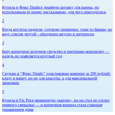
Купила в Фикс Прайсе дешёвую шторку для ванны, но
использовала ее иначе: рассказываю, для чего пригодилась
2
Когда котлеты надоели, готовлю праженки: тоже из фарша, но
вкус совсем другой - обалденно вкусно и интересно
3
Беру копеечное аптечное средство и протираю морозилку —
наледь не появляется круглый год
4
Скупаю в "Фикс Прайс" пластиковые коврики за 299 рублей:
кладу в ванну, но не для красоты, а для максимальной
экономии
5
Купила в Fix Price мраморную «каплю», но на стол не стелю:
немного смекалки — и копеечная вещица стала главным
украшением дома