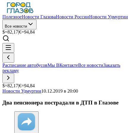
Полезное
Новости Глазова
Новости России
Новости Удмуртии
Все новости
$=
82,17
|
€=
94,84
Расписание автобусов
Мы ВКонтакте
Все новости
Заказать
рекламу
$=
82,17
|
€=
94,84
Новости Удмуртии
10.12.2019 в 20:00
Два пенсионера пострадали в ДТП в Глазове