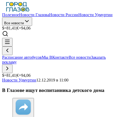
Полезное
Новости Глазова
Новости России
Новости Удмуртии
Все новости
$=
81,41
|
€=
94,06
Расписание автобусов
Мы ВКонтакте
Все новости
Заказать
рекламу
$=
81,41
|
€=
94,06
Новости Удмуртии
12.12.2019 в 11:00
В Глазове ищут воспитанника детского дома