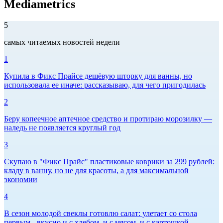
Mediametrics
5
самых читаемых новостей недели
1
Купила в Фикс Прайсе дешёвую шторку для ванны, но
использовала ее иначе: рассказываю, для чего пригодилась
2
Беру копеечное аптечное средство и протираю морозилку —
наледь не появляется круглый год
3
Скупаю в "Фикс Прайс" пластиковые коврики за 299 рублей:
кладу в ванну, но не для красоты, а для максимальной
экономии
4
В сезон молодой свеклы готовлю салат: улетает со стола
первым - вкусно и с хлебом, и с мясом, и с картошкой