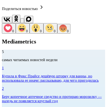
Поделиться новостью
0
0
0
0
0
Mediametrics
5
самых читаемых новостей недели
1
Купила в Фикс Прайсе дешёвую шторку для ванны, но
использовала ее иначе: рассказываю, для чего пригодилась
2
Беру копеечное аптечное средство и протираю морозилку —
наледь не появляется круглый год