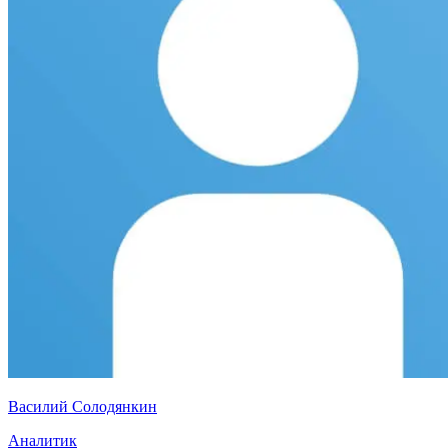
Василий Солодянкин
Аналитик