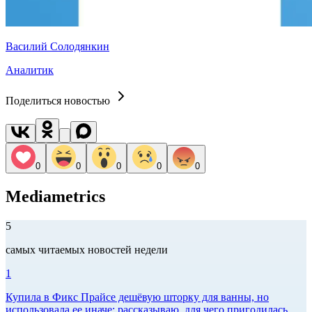
Василий Солодянкин
Аналитик
Поделиться новостью
0
0
0
0
0
Mediametrics
5
самых читаемых новостей недели
1
Купила в Фикс Прайсе дешёвую шторку для ванны, но
использовала ее иначе: рассказываю, для чего пригодилась