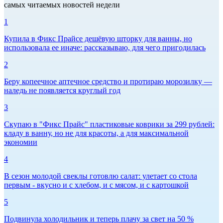
самых читаемых новостей недели
1
Купила в Фикс Прайсе дешёвую шторку для ванны, но
использовала ее иначе: рассказываю, для чего пригодилась
2
Беру копеечное аптечное средство и протираю морозилку —
наледь не появляется круглый год
3
Скупаю в "Фикс Прайс" пластиковые коврики за 299 рублей:
кладу в ванну, но не для красоты, а для максимальной
экономии
4
В сезон молодой свеклы готовлю салат: улетает со стола
первым - вкусно и с хлебом, и с мясом, и с картошкой
5
Подвинула холодильник и теперь плачу за свет на 50 %