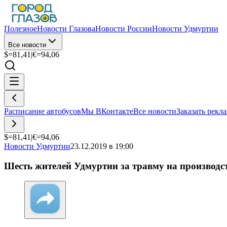
Полезное
Новости Глазова
Новости России
Новости Удмуртии
Все новости
$=
81,41
|
€=
94,06
Расписание автобусов
Мы ВКонтакте
Все новости
Заказать рекл
$=
81,41
|
€=
94,06
Новости Удмуртии
23.12.2019 в 19:00
Шесть жителей Удмуртии за травму на производс