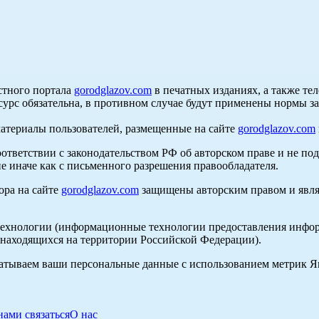
стного портала
gorodglazov.com
в печатных изданиях, а также те
сурс обязательна, в противном случае будут применены нормы з
материалы пользователей, размещенные на сайте
gorodglazov.com
оответствии с законодательством РФ об авторском праве и не по
е иначе как с письменного разрешения правообладателя.
ора на сайте
gorodglazov.com
защищены авторским правом и явля
хнологии (информационные технологии предоставления информа
, находящихся на территории Российской Федерации).
абатываем ваши персональные данные с использованием метрик 
нами связаться
О нас