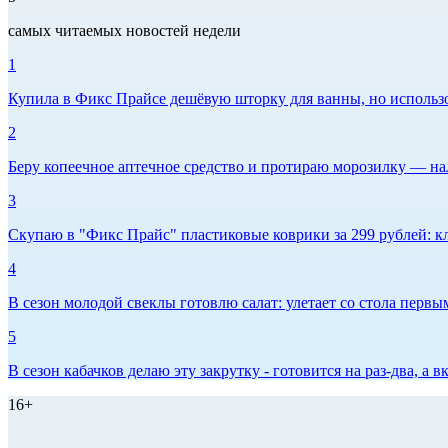
самых читаемых новостей недели
1
Купила в Фикс Прайсе дешёвую шторку для ванны, но использов
2
Беру копеечное аптечное средство и протираю морозилку — нал
3
Скупаю в "Фикс Прайс" пластиковые коврики за 299 рублей: кл
4
В сезон молодой свеклы готовлю салат: улетает со стола первым
5
В сезон кабачков делаю эту закрутку - готовится на раз-два, а
16+