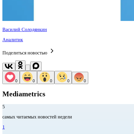
Василий Солодянкин
Аналитик
Поделиться новостью
0
0
0
0
0
Mediametrics
5
самых читаемых новостей недели
1