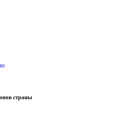
аму
ионов страны