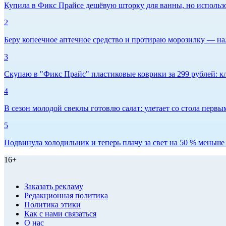
Купила в Фикс Прайсе дешёвую шторку для ванны, но использов
2
Беру копеечное аптечное средство и протираю морозилку — нал
3
Скупаю в "Фикс Прайс" пластиковые коврики за 299 рублей: кл
4
В сезон молодой свеклы готовлю салат: улетает со стола первым
5
Подвинула холодильник и теперь плачу за свет на 50 % меньше -
16+
Заказать рекламу
Редакционная политика
Политика этики
Как с нами связаться
О нас