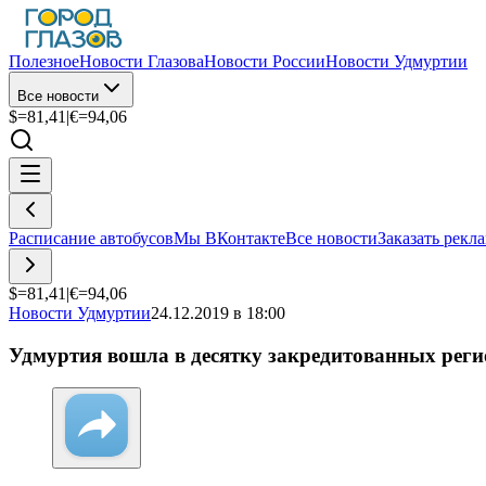
Полезное
Новости Глазова
Новости России
Новости Удмуртии
Все новости
$=
81,41
|
€=
94,06
Расписание автобусов
Мы ВКонтакте
Все новости
Заказать рекл
$=
81,41
|
€=
94,06
Новости Удмуртии
24.12.2019 в 18:00
Удмуртия вошла в десятку закредитованных рег