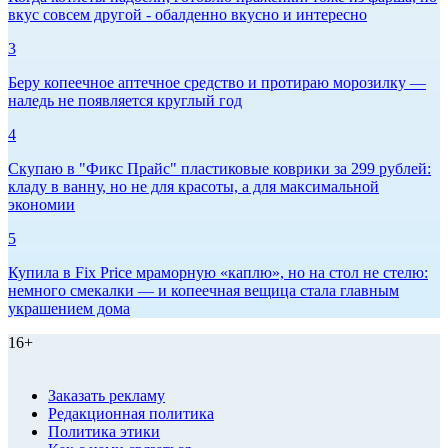
вкус совсем другой - обалденно вкусно и интересно
3
Беру копеечное аптечное средство и протираю морозилку —
наледь не появляется круглый год
4
Скупаю в "Фикс Прайс" пластиковые коврики за 299 рублей:
кладу в ванну, но не для красоты, а для максимальной
экономии
5
Купила в Fix Price мраморную «каплю», но на стол не стелю:
немного смекалки — и копеечная вещица стала главным
украшением дома
16+
Заказать рекламу
Редакционная политика
Политика этики