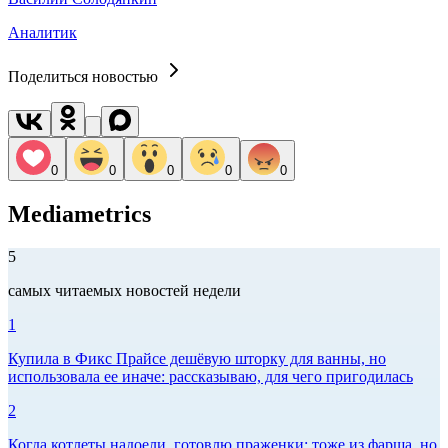
Аналитик
Поделиться новостью
0
0
0
0
0
Mediametrics
5
самых читаемых новостей недели
1
Купила в Фикс Прайсе дешёвую шторку для ванны, но
использовала ее иначе: рассказываю, для чего пригодилась
2
Когда котлеты надоели, готовлю праженки: тоже из фарша, но