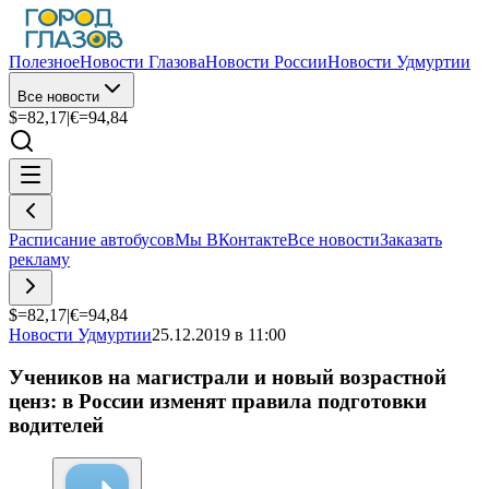
Полезное
Новости Глазова
Новости России
Новости Удмуртии
Все новости
$=
82,17
|
€=
94,84
Расписание автобусов
Мы ВКонтакте
Все новости
Заказать
рекламу
$=
82,17
|
€=
94,84
Новости Удмуртии
25.12.2019 в 11:00
Учеников на магистрали и новый возрастной
ценз: в России изменят правила подготовки
водителей