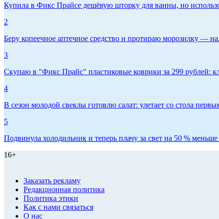
Купила в Фикс Прайсе дешёвую шторку для ванны, но использов
2
Беру копеечное аптечное средство и протираю морозилку — нал
3
Скупаю в "Фикс Прайс" пластиковые коврики за 299 рублей: кл
4
В сезон молодой свеклы готовлю салат: улетает со стола первым
5
Подвинула холодильник и теперь плачу за свет на 50 % меньше -
16+
Заказать рекламу
Редакционная политика
Политика этики
Как с нами связаться
О нас