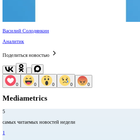
Василий Солодянкин
Аналитик
Поделиться новостью
0
0
0
0
0
Mediametrics
5
самых читаемых новостей недели
1