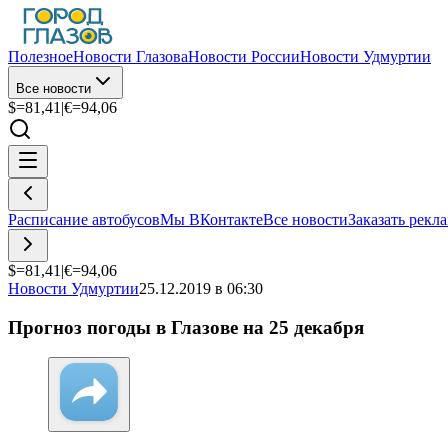
Полезное
Новости Глазова
Новости России
Новости Удмуртии
Все новости
$=
81,41
|
€=
94,06
Расписание автобусов
Мы ВКонтакте
Все новости
Заказать рекл
$=
81,41
|
€=
94,06
Новости Удмуртии
25.12.2019 в 06:30
Прогноз погоды в Глазове на 25 декабря