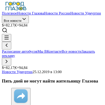
Полезное
Новости Глазова
Новости России
Новости Удмуртии
Все новости
$=
82,17
|
€=
94,84
Расписание автобусов
Мы ВКонтакте
Все новости
Заказать
рекламу
$=
82,17
|
€=
94,84
Новости Удмуртии
25.12.2019 в 13:00
Пять дней не могут найти жительницу Глазова