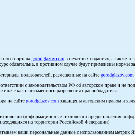
в
стного портала
gorodglazov.com
в печатных изданиях, а также те
сурс обязательна, в противном случае будут применены нормы з
материалы пользователей, размещенные на сайте
gorodglazov.com
оответствии с законодательством РФ об авторском праве и не по
е иначе как с письменного разрешения правообладателя.
ора на сайте
gorodglazov.com
защищены авторским правом и явля
хнологии (информационные технологии предоставления информа
, находящихся на территории Российской Федерации).
абатываем ваши персональные данные с использованием метрик 