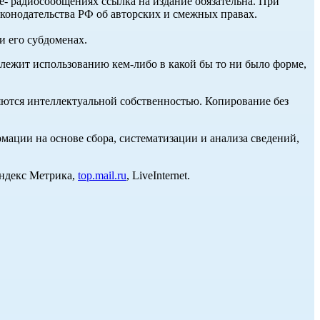
ле- радиосообщениях ссылка на издание обязательна. При
аконодательства РФ об авторских и смежных правах.
и его субдоменах.
длежит использованию кем-либо в какой бы то ни было форме,
ются интеллектуальной собственностью. Копирование без
ции на основе сбора, систематизации и анализа сведений,
Яндекс Метрика,
top.mail.ru
, LiveInternet.