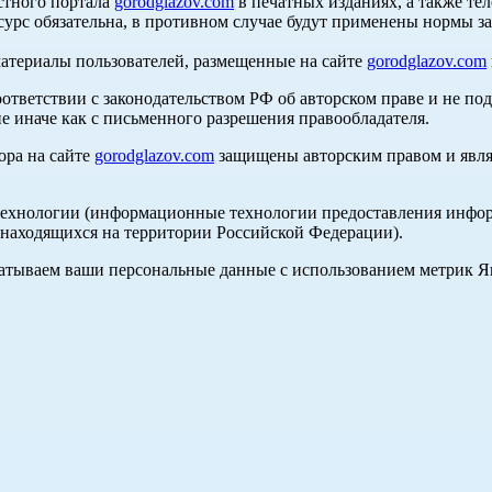
стного портала
gorodglazov.com
в печатных изданиях, а также те
сурс обязательна, в противном случае будут применены нормы з
материалы пользователей, размещенные на сайте
gorodglazov.com
оответствии с законодательством РФ об авторском праве и не по
е иначе как с письменного разрешения правообладателя.
ора на сайте
gorodglazov.com
защищены авторским правом и явля
хнологии (информационные технологии предоставления информа
, находящихся на территории Российской Федерации).
абатываем ваши персональные данные с использованием метрик 