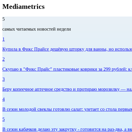
Mediametrics
5
самых читаемых новостей недели
1
Купила в Фикс Прайсе дешёвую шторку для ванны, но использов
2
Скупаю в "Фикс Прайс" пластиковые коврики за 299 рублей: кл
3
Беру копеечное аптечное средство и протираю морозилку — нал
4
В сезон молодой свеклы готовлю салат: улетает со стола первым
5
В сезон кабачков делаю эту закрутку - готовится на раз-два, а