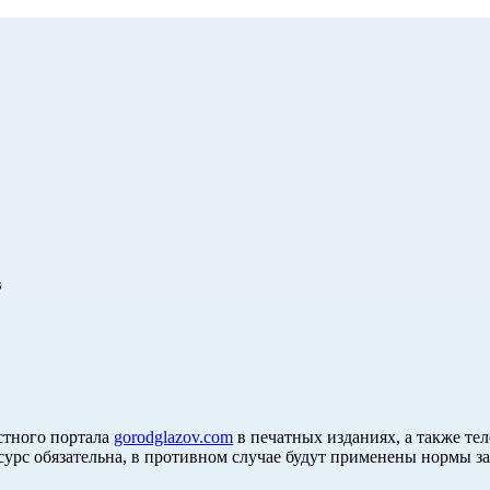
в
стного портала
gorodglazov.com
в печатных изданиях, а также те
сурс обязательна, в противном случае будут применены нормы з