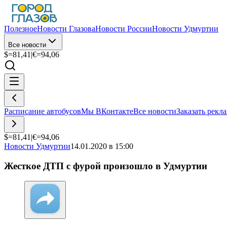
Полезное
Новости Глазова
Новости России
Новости Удмуртии
Все новости
$=
81,41
|
€=
94,06
Расписание автобусов
Мы ВКонтакте
Все новости
Заказать рекл
$=
81,41
|
€=
94,06
Новости Удмуртии
14.01.2020 в 15:00
Жесткое ДТП с фурой произошло в Удмуртии