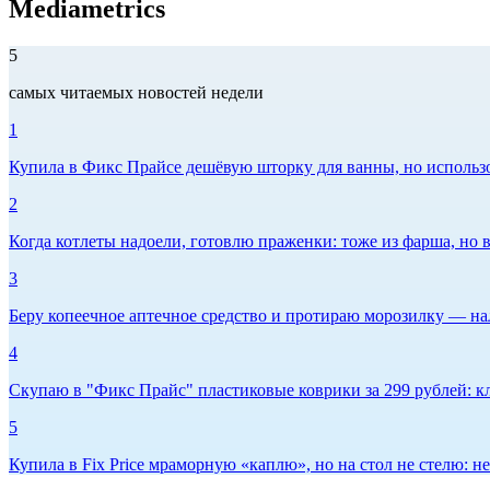
Mediametrics
5
самых читаемых новостей недели
1
Купила в Фикс Прайсе дешёвую шторку для ванны, но использов
2
Когда котлеты надоели, готовлю праженки: тоже из фарша, но в
3
Беру копеечное аптечное средство и протираю морозилку — нал
4
Скупаю в "Фикс Прайс" пластиковые коврики за 299 рублей: кл
5
Купила в Fix Price мраморную «каплю», но на стол не стелю: