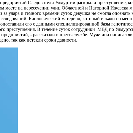
 предприятий
Следователи Удмуртии раскрыли преступление, кот
ом месте на пересечении улиц Областной и Нагорной Ижевска му
з-за удара и темного времени суток девушка не смогла опознать
сследований. Биологический материал, который изъяли на месте
 сопоставили его с данными специализированной базы генотипос
го преступления. В течение суток сотрудники МВД по Удмуртс
предприятий, - рассказали в пресс-службе. Мужчина написал явк
ено, так как истекли сроки давности.