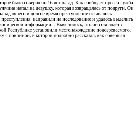
орое было совершено 16 лет назад. Как сообщает пресс-служба
жчина напал на девушку, которая возвращалась от подруги. Он
 нападавшего и долгое время преступление оставалось
 преступления, направили на исследование и удалось выделить
копической информации. - Выяснилось, что он совпадает с
кой Республике установили местонахождение подозреваемого.
у с повинной, в которой подробно рассказал, как совершал