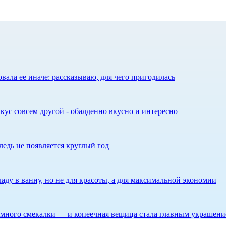
ала ее иначе: рассказываю, для чего пригодилась
кус совсем другой - обалденно вкусно и интересно
едь не появляется круглый год
аду в ванну, но не для красоты, а для максимальной экономии
 немного смекалки — и копеечная вещица стала главным украшен