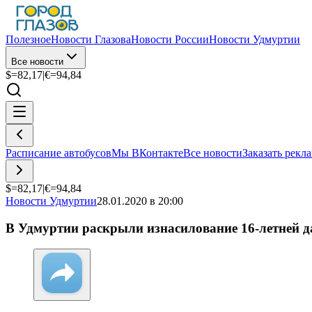
Полезное
Новости Глазова
Новости России
Новости Удмуртии
Все новости
$=
82,17
|
€=
94,84
Расписание автобусов
Мы ВКонтакте
Все новости
Заказать рекл
$=
82,17
|
€=
94,84
Новости Удмуртии
28.01.2020 в 20:00
В Удмуртии раскрыли изнасилование 16-летней д