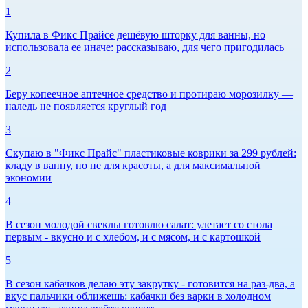
1
Купила в Фикс Прайсе дешёвую шторку для ванны, но
использовала ее иначе: рассказываю, для чего пригодилась
2
Беру копеечное аптечное средство и протираю морозилку —
наледь не появляется круглый год
3
Скупаю в "Фикс Прайс" пластиковые коврики за 299 рублей:
кладу в ванну, но не для красоты, а для максимальной
экономии
4
В сезон молодой свеклы готовлю салат: улетает со стола
первым - вкусно и с хлебом, и с мясом, и с картошкой
5
В сезон кабачков делаю эту закрутку - готовится на раз-два, а
вкус пальчики оближешь: кабачки без варки в холодном