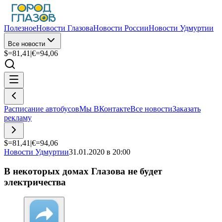
Полезное
Новости Глазова
Новости России
Новости Удмуртии
Все новости
$=
81,41
|
€=
94,06
Расписание автобусов
Мы ВКонтакте
Все новости
Заказать
рекламу
$=
81,41
|
€=
94,06
Новости Удмуртии
31.01.2020 в 20:00
В некоторых домах Глазова не будет
электричества