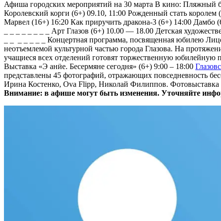
Афиша городских мероприятий на 30 марта
В кино: Пляжный без
Королевский корги (6+) 09.10, 11:00 Рожденный стать королем (
Марвел (16+) 16:20 Как приручить дракона-3 (6+) 14:00 Дамбо (6+
_ _ _ _ _ _ _ _ Арт Глазов (6+) 10.00 — 18.00 Детская художеств
_ _ _ _ _ _ _ Концертная программа, посвященная юбилею Лицея 
неотъемлемой культурной частью города Глазова. На протяжен
учащиеся всех отделений готовят торжественную юбилейную пр
Выставка «Э анӥе. Бесермяне сегодня» (6+) 9:00 – 18:00
Глазов
представлены 45 фотографий, отражающих повседневность бес
Ирина Костенко, Ova Flipp, Николай Филиппов. Фотовыставка 
Внимание: в афише могут быть изменения. Уточняйте инф