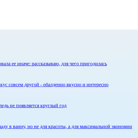
ала ее иначе: рассказываю, для чего пригодилась
кус совсем другой - обалденно вкусно и интересно
едь не появляется круглый год
аду в ванну, но не для красоты, а для максимальной экономии