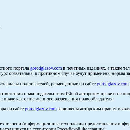
в
стного портала
gorodglazov.com
в печатных изданиях, а также те
сурс обязательна, в противном случае будут применены нормы з
материалы пользователей, размещенные на сайте
gorodglazov.com
оответствии с законодательством РФ об авторском праве и не по
е иначе как с письменного разрешения правообладателя.
ора на сайте
gorodglazov.com
защищены авторским правом и явля
хнологии (информационные технологии предоставления информа
, находящихся на территории Российской Федерации).