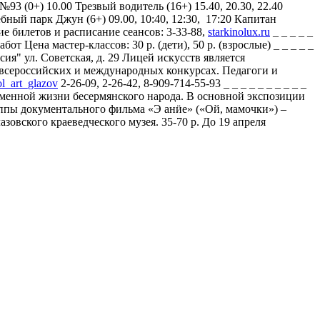
93 (0+) 10.00 Трезвый водитель (16+) 15.40, 20.30, 22.40
ебный парк Джун (6+) 09.00, 10:40, 12:30, 17:20 Капитан
ние билетов и расписание сеансов: 3-33-88,
starkinolux.ru
_ _ _ _ _
от Цена мастер-классов: 30 р. (дети), 50 р. (взрослые) _ _ _ _ _
ия" ул. Советская, д. 29 Лицей искусств является
 всероссийских и международных конкурсах. Педагоги и
ol_art_glazov
2-26-09, 2-26-42, 8-909-714-55-93 _ _ _ _ _ _ _ _ _ _
еменной жизни бесермянского народа. В основной экспозиции
пы документального фильма «Э анӥе» («Ой, мамочки») –
вского краеведческого музея. 35-70 р. До 19 апреля