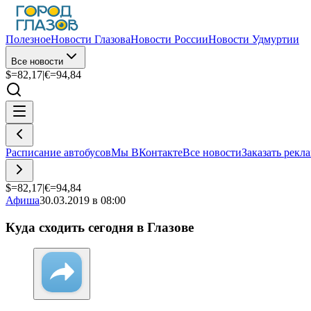
Полезное
Новости Глазова
Новости России
Новости Удмуртии
Все новости
$=
82,17
|
€=
94,84
Расписание автобусов
Мы ВКонтакте
Все новости
Заказать рекл
$=
82,17
|
€=
94,84
Афиша
30.03.2019 в 08:00
Куда сходить сегодня в Глазове