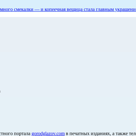
 немного смекалки — и копеечная вещица стала главным украшен
в
стного портала
gorodglazov.com
в печатных изданиях, а также те