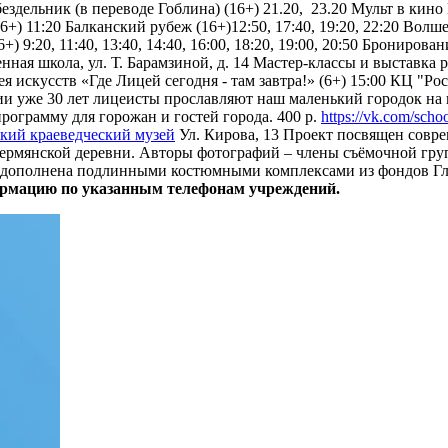
дельник (в переводе Гоблина) (16+) 21.20, 23.20 Мульт в кино №
6+) 11:20 Балканский рубеж (16+)12:50, 17:40, 19:20, 22:20 Волш
) 9:20, 11:40, 13:40, 14:40, 16:00, 18:20, 19:00, 20:50 Бронирова
енная школа, ул. Т. Барамзиной, д. 14 Мастер-классы и выставка раб
искусств «Где Лицей сегодня - там завтра!» (6+) 15:00 КЦ "Росс
ии уже 30 лет лицеисты прославляют наш маленький городок на
ограмму для горожан и гостей города. 400 р.
https://vk.com/scho
ский краеведческий музей
Ул. Кирова, 13 Проект посвящен совр
ермянской деревни. Авторы фотографий – члены съёмочной груп
дополнена подлинными костюмными комплексами из фондов Глазо
ормацию по указанным телефонам учреждений.