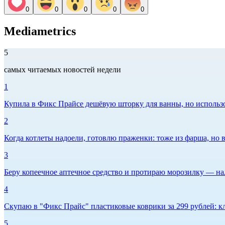
0
0
0
0
0
Mediametrics
5
самых читаемых новостей недели
1
Купила в Фикс Прайсе дешёвую шторку для ванны, но использов
2
Когда котлеты надоели, готовлю праженки: тоже из фарша, но в
3
Беру копеечное аптечное средство и протираю морозилку — нал
4
Скупаю в "Фикс Прайс" пластиковые коврики за 299 рублей: кл
5