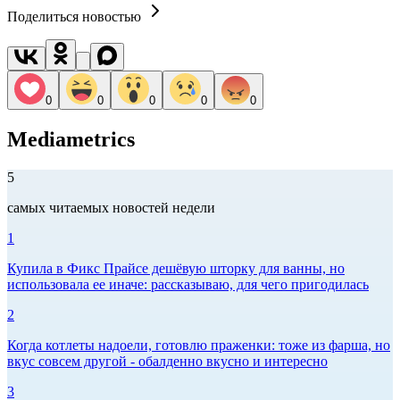
Поделиться новостью
0
0
0
0
0
Mediametrics
5
самых читаемых новостей недели
1
Купила в Фикс Прайсе дешёвую шторку для ванны, но
использовала ее иначе: рассказываю, для чего пригодилась
2
Когда котлеты надоели, готовлю праженки: тоже из фарша, но
вкус совсем другой - обалденно вкусно и интересно
3