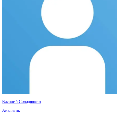
Василий Солодянкин
Аналитик