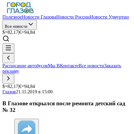
Полезное
Новости Глазова
Новости России
Новости Удмуртии
Все новости
$=
82,17
|
€=
94,84
Расписание автобусов
Мы ВКонтакте
Все новости
Заказать
рекламу
$=
82,17
|
€=
94,84
Глазов
21.11.2019 в 15:00
В Глазове открылся после ремонта детский сад
№ 32