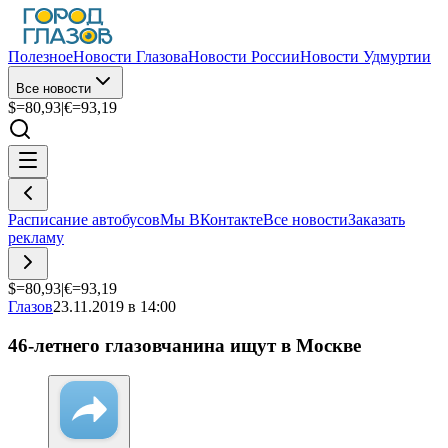
Полезное
Новости Глазова
Новости России
Новости Удмуртии
Все новости
$=
80,93
|
€=
93,19
Расписание автобусов
Мы ВКонтакте
Все новости
Заказать
рекламу
$=
80,93
|
€=
93,19
Глазов
23.11.2019 в 14:00
46-летнего глазовчанина ищут в Москве