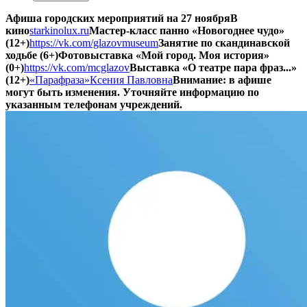
Афиша городских мероприятий на 27 ноября
В
кино
starkinolux.ru
Мастер-класс панно «Новогоднее чудо»
(12+)
https://vk.com/glazovmuseum
Занятие по скандинавской
ходьбе (6+)
Фотовыставка «Мой город. Моя история»
(0+)
https://vk.com/mcglazov
Выставка «О театре пара фраз...»
(12+)
«Парафраза»
Ксения Павловна
Внимание: в афише
могут быть изменения. Уточняйте информацию по
указанным телефонам учреждений.