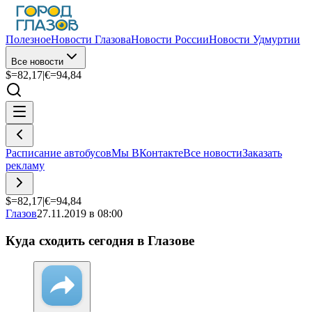
Полезное
Новости Глазова
Новости России
Новости Удмуртии
Все новости
$=
82,17
|
€=
94,84
Расписание автобусов
Мы ВКонтакте
Все новости
Заказать
рекламу
$=
82,17
|
€=
94,84
Глазов
27.11.2019 в 08:00
Куда сходить сегодня в Глазове