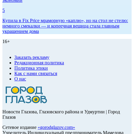
экономии
5
Купила в Fix Price мраморную «каплю», но на стол не стелю:
немного смекалки — и копеечная вещица стала главным
украшением дома
16+
Заказать рекламу
Редакционная политика
Политика этики
Как с нами связаться
О нас
Новости Глазова, Глазовского района и Удмуртии | Город
Глазов
Сетевое издание
«
gorodglazov.com
»
Учредитель Индивидуальный предприниматель Мамедова