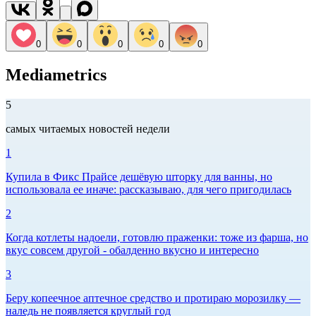
0
0
0
0
0
Mediametrics
5
самых читаемых новостей недели
1
Купила в Фикс Прайсе дешёвую шторку для ванны, но
использовала ее иначе: рассказываю, для чего пригодилась
2
Когда котлеты надоели, готовлю праженки: тоже из фарша, но
вкус совсем другой - обалденно вкусно и интересно
3
Беру копеечное аптечное средство и протираю морозилку —
наледь не появляется круглый год