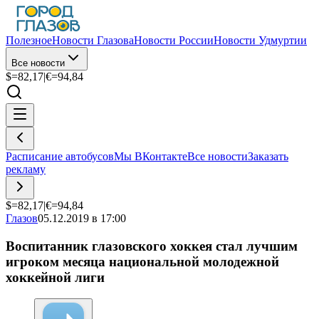
Полезное
Новости Глазова
Новости России
Новости Удмуртии
Все новости
$=
82,17
|
€=
94,84
Расписание автобусов
Мы ВКонтакте
Все новости
Заказать
рекламу
$=
82,17
|
€=
94,84
Глазов
05.12.2019 в 17:00
Воспитанник глазовского хоккея стал лучшим
игроком месяца национальной молодежной
хоккейной лиги