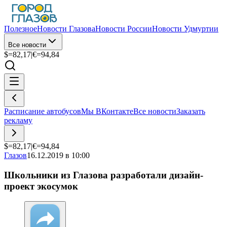
Полезное
Новости Глазова
Новости России
Новости Удмуртии
Все новости
$=
82,17
|
€=
94,84
Расписание автобусов
Мы ВКонтакте
Все новости
Заказать
рекламу
$=
82,17
|
€=
94,84
Глазов
16.12.2019 в 10:00
Школьники из Глазова разработали дизайн-
проект экосумок