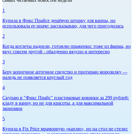
самых читаемых новостей недели
1
Купила в Фикс Прайсе дешёвую шторку для ванны, но
использовала ее иначе: рассказываю, для чего пригодилась
2
Когда котлеты надоели, готовлю праженки: тоже из фарша, но
вкус совсем другой - обалденно вкусно и интересно
3
Беру копеечное аптечное средство и протираю морозилку —
наледь не появляется круглый год
4
Скупаю в "Фикс Прайс" пластиковые коврики за 299 рублей:
кладу в ванну, но не для красоты, а для максимальной
экономии
5
Купила в Fix Price мраморную «каплю», но на стол не стелю: