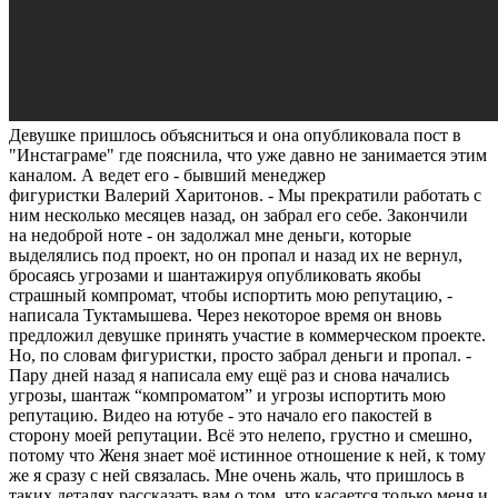
Девушке пришлось объясниться и она опубликовала пост в
"Инстаграме" где пояснила, что уже давно не занимается этим
каналом. А ведет его - бывший менеджер
фигуристки Валерий Харитонов. - Мы прекратили работать с
ним несколько месяцев назад, он забрал его себе. Закончили
на недоброй ноте - он задолжал мне деньги, которые
выделялись под проект, но он пропал и назад их не вернул,
бросаясь угрозами и шантажируя опубликовать якобы
страшный компромат, чтобы испортить мою репутацию, -
написала Туктамышева. Через некоторое время он вновь
предложил девушке принять участие в коммерческом проекте.
Но, по словам фигуристки, просто забрал деньги и пропал. -
Пару дней назад я написала ему ещё раз и снова начались
угрозы, шантаж “компроматом” и угрозы испортить мою
репутацию. Видео на ютубе - это начало его пакостей в
сторону моей репутации. Всё это нелепо, грустно и смешно,
потому что Женя знает моё истинное отношение к ней, к тому
же я сразу с ней связалась. Мне очень жаль, что пришлось в
таких деталях рассказать вам о том, что касается только меня и