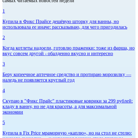
самых читаемых новостей недели
1
Купила в Фикс Прайсе дешёвую шторку для ванны, но
использовала ее иначе: рассказываю, для чего пригодилась
2
Когда котлеты надоели, готовлю праженки: тоже из фарша, но
вкус совсем другой - обалденно вкусно и интересно
3
Беру копеечное аптечное средство и протираю морозилку —
наледь не появляется круглый год
4
Скупаю в "Фикс Прайс" пластиковые коврики за 299 рублей:
кладу в ванну, но не для красоты, а для максимальной
экономии
5
Купила в Fix Price мраморную «каплю», но на стол не стелю: