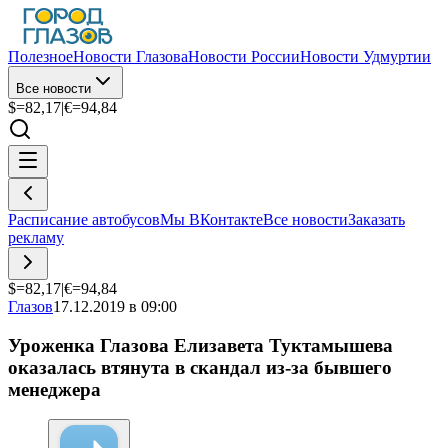
Полезное
Новости Глазова
Новости России
Новости Удмуртии
Все новости
$=
82,17
|
€=
94,84
Расписание автобусов
Мы ВКонтакте
Все новости
Заказать
рекламу
$=
82,17
|
€=
94,84
Глазов
17.12.2019 в 09:00
Уроженка Глазова Елизавета Туктамышева
оказалась втянута в скандал из-за бывшего
менеджера