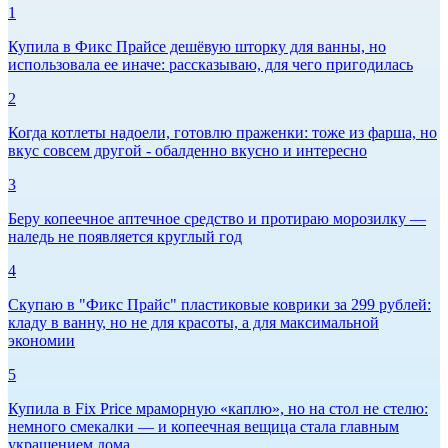
1
Купила в Фикс Прайсе дешёвую шторку для ванны, но
использовала ее иначе: рассказываю, для чего пригодилась
2
Когда котлеты надоели, готовлю праженки: тоже из фарша, но
вкус совсем другой - обалденно вкусно и интересно
3
Беру копеечное аптечное средство и протираю морозилку —
наледь не появляется круглый год
4
Скупаю в "Фикс Прайс" пластиковые коврики за 299 рублей:
кладу в ванну, но не для красоты, а для максимальной
экономии
5
Купила в Fix Price мраморную «каплю», но на стол не стелю:
немного смекалки — и копеечная вещица стала главным
украшением дома