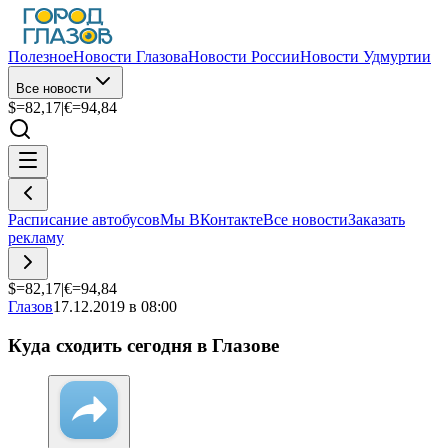
Полезное
Новости Глазова
Новости России
Новости Удмуртии
Все новости
$=
82,17
|
€=
94,84
Расписание автобусов
Мы ВКонтакте
Все новости
Заказать
рекламу
$=
82,17
|
€=
94,84
Глазов
17.12.2019 в 08:00
Куда сходить сегодня в Глазове