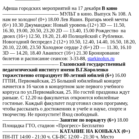
Афиша городских мероприятий на 17 декабря
В кино
——————————-— МУЛЬТ в кино. Выпуск № 108. А
нам не холодно! (0+) 18.00 Лев Яшин. Вратарь моей мечты
(6+) 10.30 Джуманджи: Новый уровень (12+) 3D — 11.50,
16.30, 19.00, 20.50, 23.20 2D — 13.40, 15.00 Рождество на
двоих (16+) 12.50, 19.20, 21.40 Полицейский с Рублевки.
Новогодний беспредел 2 (12+) 10.50, 12.40, 14.40, 16.50, 18.20,
20.10, 22.00, 23.50 Холодное сердце 2 (6+) 2D — 11.30, 16.10
3D — 14.20, 18.40 Аванпост (16+) 21.30 Бронирование
билетов и расписание сеансов: 3-33-88,
starkinolux.ru
——————————-—
Глазовский государственный
педагогический институт имени В.Г.Короленко
торжественно отпразднует 80-летний юбилей (6+)
16.00
ГГПИ, Первомайская, 25 Большой юбилейный концерт
начнется в 16 часов в концертном зале первого учебного
корпуса по ул.Первомайская, 25. Но гостей праздника ждут
раньше. С 12.20 на факультетах откроются юбилейные
гостиные. Каждый факультет подготовил свою программу,
чтобы рассказать о достижениях в учебе и науке, спорте и
творчеству. Не пропустите! Вход свободный.
——————————-—
Занятие по воркауту (6+)
18.00
Площадка ГТО, стадион «Прогресс» Бесплатно
——————————-—
КАТАНИЕ НА КОНЬКАХ (0+)
ПН-ПТ 14:00 - 21:30 ч. СБ-ВС 12:00 - 21:30 ч. Место