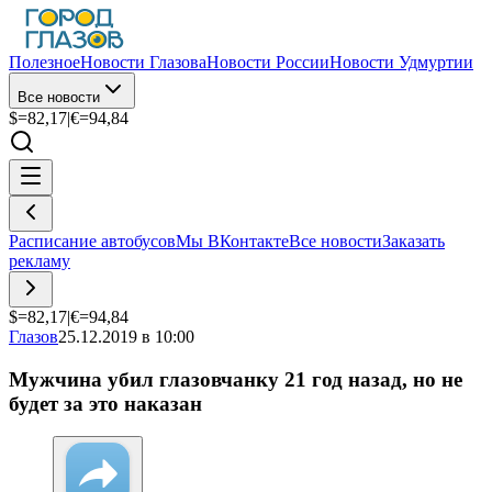
Полезное
Новости Глазова
Новости России
Новости Удмуртии
Все новости
$=
82,17
|
€=
94,84
Расписание автобусов
Мы ВКонтакте
Все новости
Заказать
рекламу
$=
82,17
|
€=
94,84
Глазов
25.12.2019 в 10:00
Мужчина убил глазовчанку 21 год назад, но не
будет за это наказан