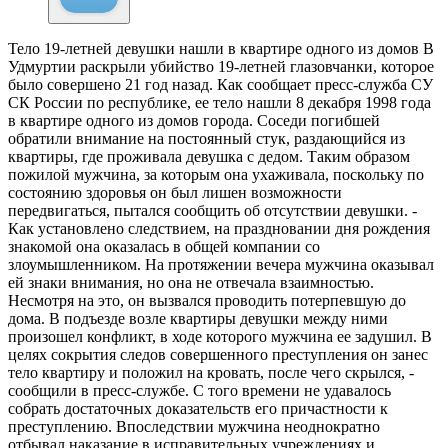
Тело 19-летней девушки нашли в квартире одного из домов
В
Удмуртии раскрыли убийство 19-летней глазовчанки, которое
было совершено 21 год назад. Как сообщает пресс-служба СУ
СК России по республике, ее тело нашли 8 декабря 1998 года
в квартире одного из домов города. Соседи погибшей
обратили внимание на постоянный стук, раздающийся из
квартиры, где проживала девушка с дедом. Таким образом
пожилой мужчина, за которым она ухаживала, поскольку по
состоянию здоровья он был лишен возможности
передвигаться, пытался сообщить об отсутствии девушки. -
Как установлено следствием, на праздновании дня рождения
знакомой она оказалась в общей компании со
злоумышленником. На протяжении вечера мужчина оказывал
ей знаки внимания, но она не отвечала взаимностью.
Несмотря на это, он вызвался проводить потерпевшую до
дома. В подъезде возле квартиры девушки между ними
произошел конфликт, в ходе которого мужчина ее задушил. В
целях сокрытия следов совершенного преступления он занес
тело квартиру и положил на кровать, после чего скрылся, -
сообщили в пресс-службе. С того времени не удавалось
собрать достаточных доказательств его причастности к
преступлению. Впоследствии мужчина неоднократно
отбывал наказание в исправительных учреждениях и