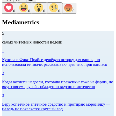
0
0
0
0
0
Mediametrics
5
самых читаемых новостей недели
1
Купила в Фикс Прайсе дешёвую шторку для ванны, но
использовала ее иначе: рассказываю, для чего пригодилась
2
Когда котлеты надоели, готовлю праженки: тоже из фарша, но
вкус совсем другой - обалденно вкусно и интересно
3
Беру копеечное аптечное средство и протираю морозилку —
наледь не появляется круглый год