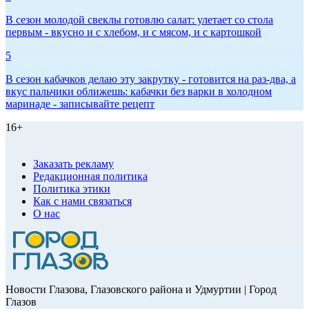
В сезон молодой свеклы готовлю салат: улетает со стола
первым - вкусно и с хлебом, и с мясом, и с картошкой
5
В сезон кабачков делаю эту закрутку - готовится на раз-два, а
вкус пальчики оближешь: кабачки без варки в холодном
маринаде - записывайте рецепт
16+
Заказать рекламу
Редакционная политика
Политика этики
Как с нами связаться
О нас
Новости Глазова, Глазовского района и Удмуртии | Город
Глазов