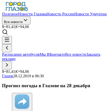
Полезное
Новости Глазова
Новости России
Новости Удмуртии
Все новости
$=
81,41
|
€=
94,06
Расписание автобусов
Мы ВКонтакте
Все новости
Заказать
рекламу
$=
81,41
|
€=
94,06
Глазов
28.12.2019 в 06:30
Прогноз погоды в Глазове на 28 декабря