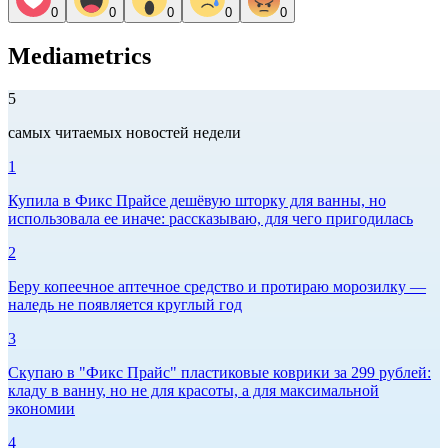
0
0
0
0
0
Mediametrics
5
самых читаемых новостей недели
1
Купила в Фикс Прайсе дешёвую шторку для ванны, но
использовала ее иначе: рассказываю, для чего пригодилась
2
Беру копеечное аптечное средство и протираю морозилку —
наледь не появляется круглый год
3
Скупаю в "Фикс Прайс" пластиковые коврики за 299 рублей:
кладу в ванну, но не для красоты, а для максимальной
экономии
4