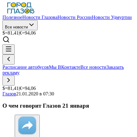
Полезное
Новости Глазова
Новости России
Новости Удмуртии
Все новости
$=
81,41
|
€=
94,06
Расписание автобусов
Мы ВКонтакте
Все новости
Заказать
рекламу
$=
81,41
|
€=
94,06
Глазов
21.01.2020 в 07:30
О чем говорит Глазов 21 января