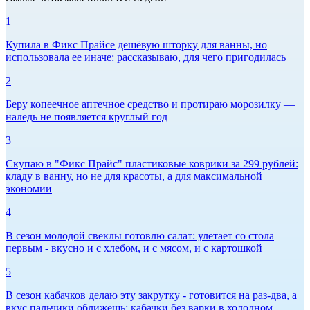
1
Купила в Фикс Прайсе дешёвую шторку для ванны, но
использовала ее иначе: рассказываю, для чего пригодилась
2
Беру копеечное аптечное средство и протираю морозилку —
наледь не появляется круглый год
3
Скупаю в "Фикс Прайс" пластиковые коврики за 299 рублей:
кладу в ванну, но не для красоты, а для максимальной
экономии
4
В сезон молодой свеклы готовлю салат: улетает со стола
первым - вкусно и с хлебом, и с мясом, и с картошкой
5
В сезон кабачков делаю эту закрутку - готовится на раз-два, а
вкус пальчики оближешь: кабачки без варки в холодном