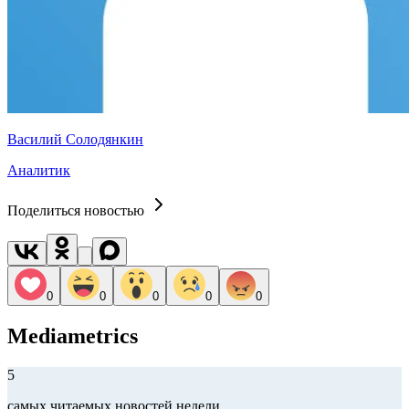
Василий Солодянкин
Аналитик
Поделиться новостью
0
0
0
0
0
Mediametrics
5
самых читаемых новостей недели