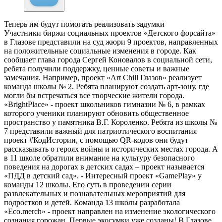
Теперь им будут помогать реализовать задумки
Участники биржи социальных проектов «Детского форсайта»
в Глазове представили на суд жюри 9 проектов, направленных
на положительные социальные изменения в городе. Как
сообщает глава города Сергей Коновалов в социальной сети,
ребята получили поддержку, ценные советы и важные
замечания. Например, проект «Art Chill Глазов» реализует
команда школы № 2. Ребята планируют создать арт-зону, где
могли бы встречаться все творческие жители города.
«BrightPlace» - проект школьников гимназии № 6, в рамках
которого ученики планируют обновить общественное
пространство у памятника В.Г. Короленко. Ребята из школы №
7 представили важный для патриотического воспитания
проект #КодИстории, с помощью QR-кодов они будут
рассказывать о героях войны и исторических местах города. А
в 11 школе обратили внимание на культуру безопасного
поведения на дорогах в детских садах – проект называется
«ПДД в детский сад». - Интересный проект «GamePlay» у
команды 12 школы. Его суть в проведении серии
развлекательных и познавательных мероприятий для
подростков и детей. Команда 13 школы разработала
«Eco.merch» - проект направлен на изменение экологического
сознания горожан. Первые экосумки уже созданы! В Глазове