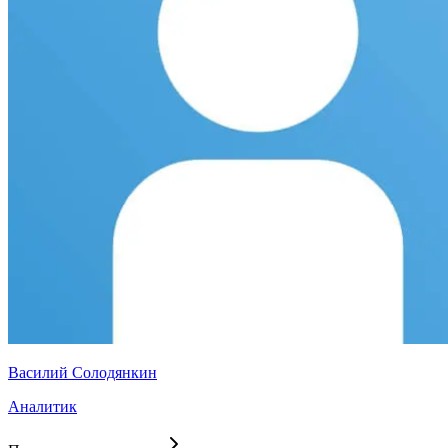
Василий Солодянкин
Аналитик