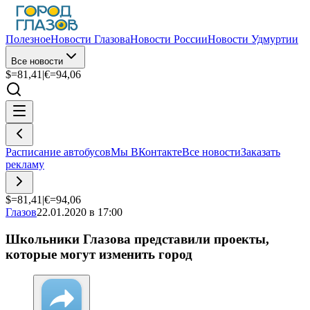
Полезное
Новости Глазова
Новости России
Новости Удмуртии
Все новости
$=
81,41
|
€=
94,06
Расписание автобусов
Мы ВКонтакте
Все новости
Заказать
рекламу
$=
81,41
|
€=
94,06
Глазов
22.01.2020 в 17:00
Школьники Глазова представили проекты,
которые могут изменить город