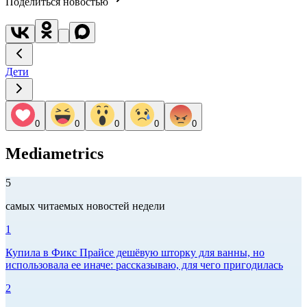
Поделиться новостью
Дети
0
0
0
0
0
Mediametrics
5
самых читаемых новостей недели
1
Купила в Фикс Прайсе дешёвую шторку для ванны, но
использовала ее иначе: рассказываю, для чего пригодилась
2