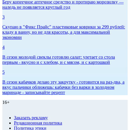
Беру копеечное аптечное средство и протираю морозилку —
наледь не появляется круглый год
3
Скупаю в "Фикс Прайс" пластиковые коврики за 299 рублей:
кладу в ванну, но не для красоты, а для максимальной
экономии
4
В сезон молодой свеклы готовлю салат: улетает со стола
первым - вкусно и с хлебом, и с мясом, и с картошкой
5
В сезон кабачков делаю эту закрутку - готовится на раз-два, а
вкус пальчики оближешь: кабачки без варки в холодном
маринаде - записывайте рецепт
16+
Заказать рекламу
Редакционная политика
Политика этики