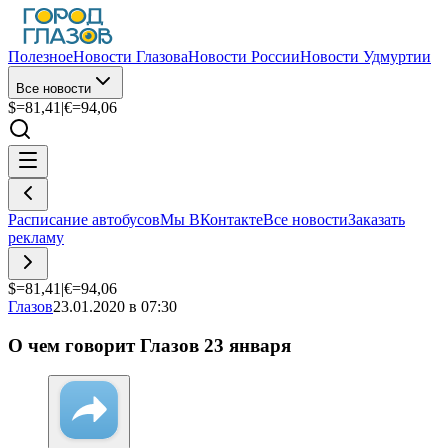
Полезное
Новости Глазова
Новости России
Новости Удмуртии
Все новости
$=
81,41
|
€=
94,06
Расписание автобусов
Мы ВКонтакте
Все новости
Заказать
рекламу
$=
81,41
|
€=
94,06
Глазов
23.01.2020 в 07:30
О чем говорит Глазов 23 января