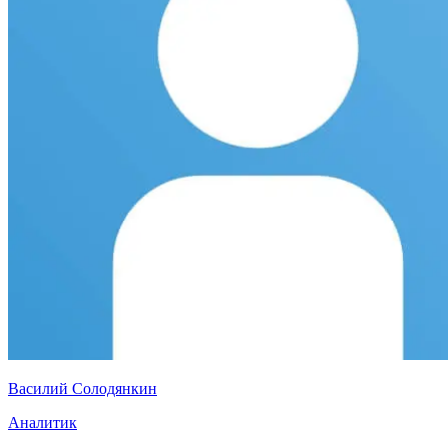
Василий Солодянкин
Аналитик