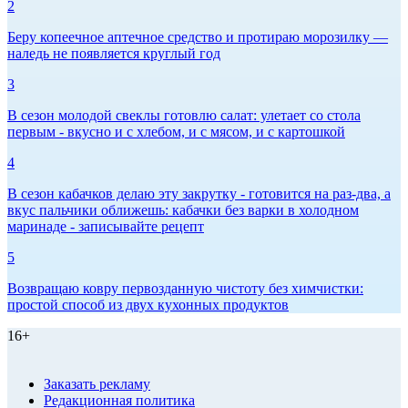
2
Беру копеечное аптечное средство и протираю морозилку —
наледь не появляется круглый год
3
В сезон молодой свеклы готовлю салат: улетает со стола
первым - вкусно и с хлебом, и с мясом, и с картошкой
4
В сезон кабачков делаю эту закрутку - готовится на раз-два, а
вкус пальчики оближешь: кабачки без варки в холодном
маринаде - записывайте рецепт
5
Возвращаю ковру первозданную чистоту без химчистки:
простой способ из двух кухонных продуктов
16+
Заказать рекламу
Редакционная политика