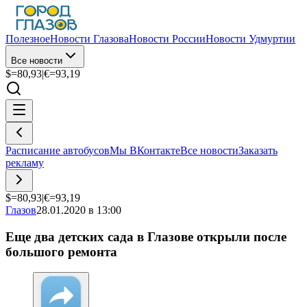
Полезное
Новости Глазова
Новости России
Новости Удмуртии
Все новости
$=
80,93
|
€=
93,19
Расписание автобусов
Мы ВКонтакте
Все новости
Заказать
рекламу
$=
80,93
|
€=
93,19
Глазов
28.01.2020 в 13:00
Еще два детских сада в Глазове открыли после
большого ремонта