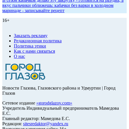
В сезон кабачков делаю эту закрутку - готовится на раз-два, а
вкус пальчики оближешь: кабачки без варки в холодном
маринаде - записывайте рецепт
16+
Заказать рекламу
Редакционная политика
Политика этики
Как с нами связаться
О нас
Новости Глазова, Глазовского района и Удмуртии | Город
Глазов
Сетевое издание
«
gorodglazov.com
»
Учредитель Индивидуальный предприниматель Мамедова
Е.С.
Главный редактор: Мамедова Е.С.
Редакция:
sitesredaktor@yandex.ru
Возрастная категория сайта: 16+