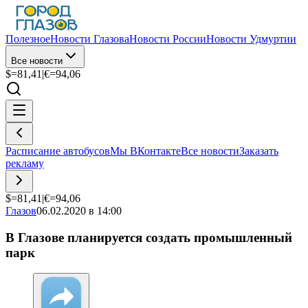
Полезное
Новости Глазова
Новости России
Новости Удмуртии
Все новости
$=
81,41
|
€=
94,06
Расписание автобусов
Мы ВКонтакте
Все новости
Заказать
рекламу
$=
81,41
|
€=
94,06
Глазов
06.02.2020 в 14:00
В Глазове планируется создать промышленный
парк