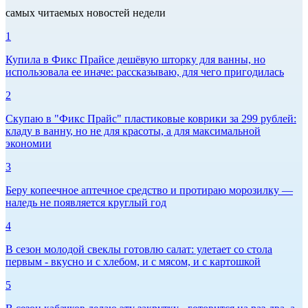
самых читаемых новостей недели
1
Купила в Фикс Прайсе дешёвую шторку для ванны, но
использовала ее иначе: рассказываю, для чего пригодилась
2
Скупаю в "Фикс Прайс" пластиковые коврики за 299 рублей:
кладу в ванну, но не для красоты, а для максимальной
экономии
3
Беру копеечное аптечное средство и протираю морозилку —
наледь не появляется круглый год
4
В сезон молодой свеклы готовлю салат: улетает со стола
первым - вкусно и с хлебом, и с мясом, и с картошкой
5