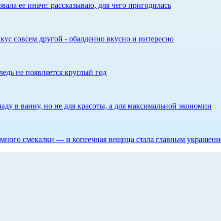
ала ее иначе: рассказываю, для чего пригодилась
кус совсем другой - обалденно вкусно и интересно
едь не появляется круглый год
аду в ванну, но не для красоты, а для максимальной экономии
 немного смекалки — и копеечная вещица стала главным украшен