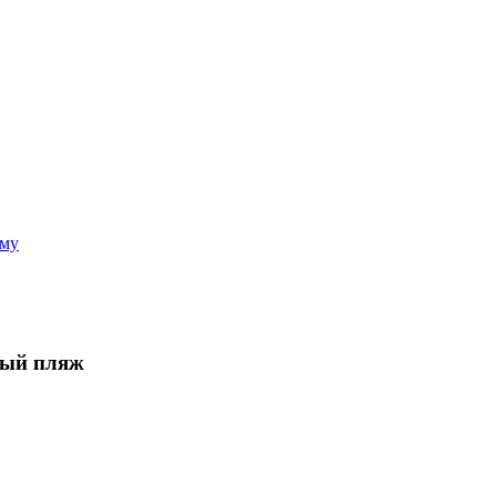
аму
вый пляж