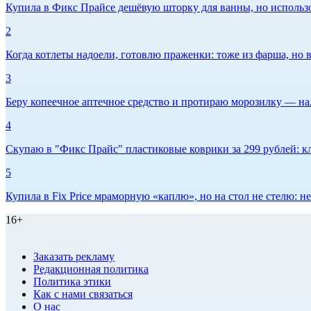
Купила в Фикс Прайсе дешёвую шторку для ванны, но использов
2
Когда котлеты надоели, готовлю праженки: тоже из фарша, но в
3
Беру копеечное аптечное средство и протираю морозилку — нал
4
Скупаю в "Фикс Прайс" пластиковые коврики за 299 рублей: кл
5
Купила в Fix Price мраморную «каплю», но на стол не стелю:
16+
Заказать рекламу
Редакционная политика
Политика этики
Как с нами связаться
О нас