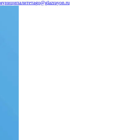
 муниципалитета
go@glazrayon.ru