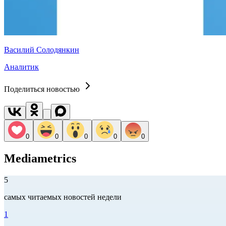
Василий Солодянкин
Аналитик
Поделиться новостью
0
0
0
0
0
Mediametrics
5
самых читаемых новостей недели
1