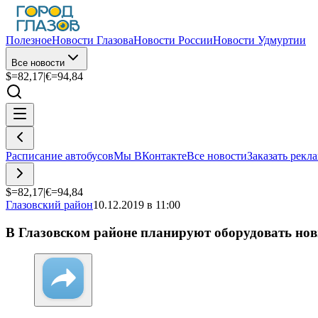
Полезное
Новости Глазова
Новости России
Новости Удмуртии
Все новости
$=
82,17
|
€=
94,84
Расписание автобусов
Мы ВКонтакте
Все новости
Заказать рекл
$=
82,17
|
€=
94,84
Глазовский район
10.12.2019 в 11:00
В Глазовском районе планируют оборудовать но