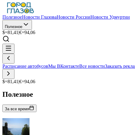
Полезное
Новости Глазова
Новости России
Новости Удмуртии
Полезное
$=
81,41
|
€=
94,06
Расписание автобусов
Мы ВКонтакте
Все новости
Заказать рекл
$=
81,41
|
€=
94,06
Полезное
За все время