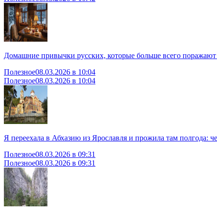
Домашние привычки русских, которые больше всего поражают
Полезное
08.03.2026 в 10:04
Полезное
08.03.2026 в 10:04
Я переехала в Абхазию из Ярославля и прожила там полгода: че
Полезное
08.03.2026 в 09:31
Полезное
08.03.2026 в 09:31