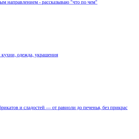
ым направлением - рассказываю "что по чем"
я кухни, одежда, украшения
рикатов и сладостей — от равиоли до печенья, без прикрас