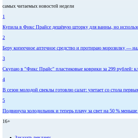
самых читаемых новостей недели
1
Купила в Фикс Прайсе дешёвую шторку для ванны, но использов
2
Беру копеечное аптечное средство и протираю морозилку — нал
3
Скупаю в "Фикс Прайс" пластиковые коврики за 299 рублей: кл
4
В сезон молодой свеклы готовлю салат: улетает со стола первым
5
Подвинула холодильник и теперь плачу за свет на 50 % меньше -
16+
Заказать рекламу