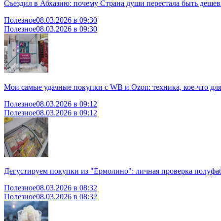
Съездил в Абхазию: почему Страна души перестала быть дешев
Полезное
08.03.2026 в 09:30
Полезное
08.03.2026 в 09:30
Мои самые удачные покупки с WB и Ozon: техника, кое-что дл
Полезное
08.03.2026 в 09:12
Полезное
08.03.2026 в 09:12
Дегустируем покупки из "Ермолино": личная проверка полуфаб
Полезное
08.03.2026 в 08:32
Полезное
08.03.2026 в 08:32