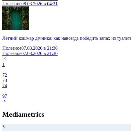
Полезное
08.03.2026 в 04:31
Летний кошмар дачника: как навсегда победить запах из туалет
Полезное
07.03.2026 в 21:30
Полезное
07.03.2026 в 21:30
1
...
72
73
74
...
97
Mediametrics
5