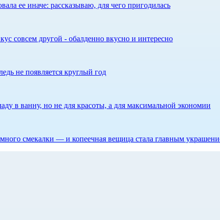
ала ее иначе: рассказываю, для чего пригодилась
кус совсем другой - обалденно вкусно и интересно
едь не появляется круглый год
аду в ванну, но не для красоты, а для максимальной экономии
 немного смекалки — и копеечная вещица стала главным украшен