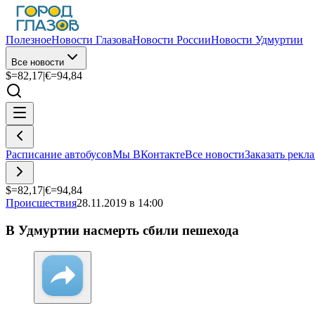
Полезное
Новости Глазова
Новости России
Новости Удмуртии
Все новости
$=
82,17
|
€=
94,84
Расписание автобусов
Мы ВКонтакте
Все новости
Заказать рекл
$=
82,17
|
€=
94,84
Происшествия
28.11.2019 в 14:00
В Удмуртии насмерть сбили пешехода