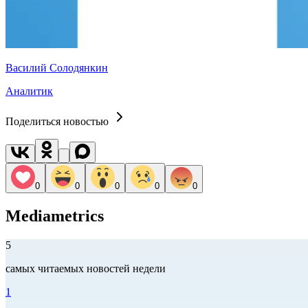
Василий Солодянкин
Аналитик
Поделиться новостью
0
0
0
0
0
Mediametrics
5
самых читаемых новостей недели
1