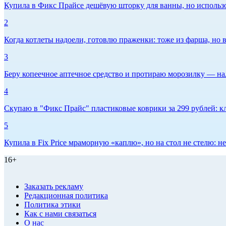
Купила в Фикс Прайсе дешёвую шторку для ванны, но использов
2
Когда котлеты надоели, готовлю праженки: тоже из фарша, но в
3
Беру копеечное аптечное средство и протираю морозилку — нал
4
Скупаю в "Фикс Прайс" пластиковые коврики за 299 рублей: кл
5
Купила в Fix Price мраморную «каплю», но на стол не стелю:
16+
Заказать рекламу
Редакционная политика
Политика этики
Как с нами связаться
О нас