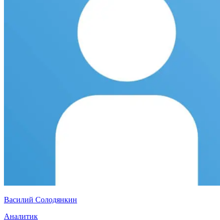
Василий Солодянкин
Аналитик