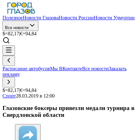
Полезное
Новости Глазова
Новости России
Новости Удмуртии
Все новости
$=
82,17
|
€=
94,84
Расписание автобусов
Мы ВКонтакте
Все новости
Заказать
рекламу
$=
82,17
|
€=
94,84
Спорт
28.03.2019 в 12:00
Глазовские боксеры привезли медали турнира в
Свердловской области