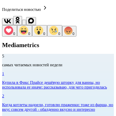
Поделиться новостью
0
0
0
0
0
Mediametrics
5
самых читаемых новостей недели
1
Купила в Фикс Прайсе дешёвую шторку для ванны, но
использовала ее иначе: рассказываю, для чего пригодилась
2
Когда котлеты надоели, готовлю праженки: тоже из фарша, но
вкус совсем другой - обалденно вкусно и интересно