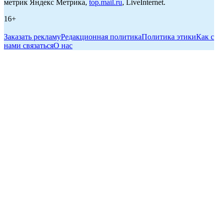
метрик Яндекс Метрика,
top.mail.ru
, LiveInternet.
16+
Заказать рекламу
Редакционная политика
Политика этики
Как с
нами связаться
О нас