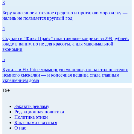
3
Беру копеечное аптечное средство и протираю морозилку —
наледь не появляется круглый год
4
Скупаю в "Фикс Прайс" пластиковые коврики за 299 рублей:
кладу в ванну, но не для красоты, а для максимальной
экономии
5
Купила в Fix Price мраморную «каплю», но на стол не стелю:
немного смекалки — и копеечная вещица стала главным
украшением дома
16+
Заказать рекламу
Редакционная политика
Политика этики
Как с нами связаться
О нас