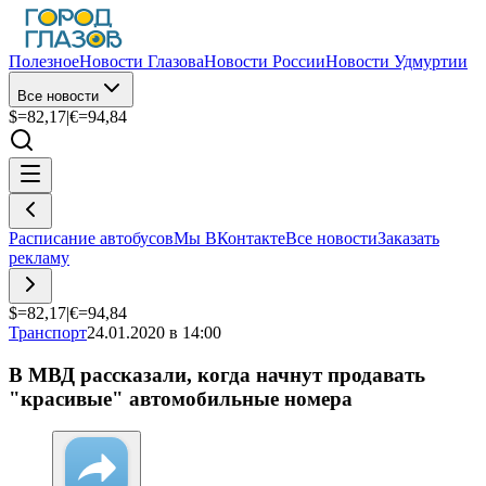
Полезное
Новости Глазова
Новости России
Новости Удмуртии
Все новости
$=
82,17
|
€=
94,84
Расписание автобусов
Мы ВКонтакте
Все новости
Заказать
рекламу
$=
82,17
|
€=
94,84
Транспорт
24.01.2020 в 14:00
В МВД рассказали, когда начнут продавать
"красивые" автомобильные номера