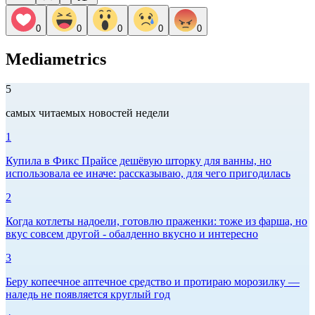
0
0
0
0
0
Mediametrics
5
самых читаемых новостей недели
1
Купила в Фикс Прайсе дешёвую шторку для ванны, но
использовала ее иначе: рассказываю, для чего пригодилась
2
Когда котлеты надоели, готовлю праженки: тоже из фарша, но
вкус совсем другой - обалденно вкусно и интересно
3
Беру копеечное аптечное средство и протираю морозилку —
наледь не появляется круглый год