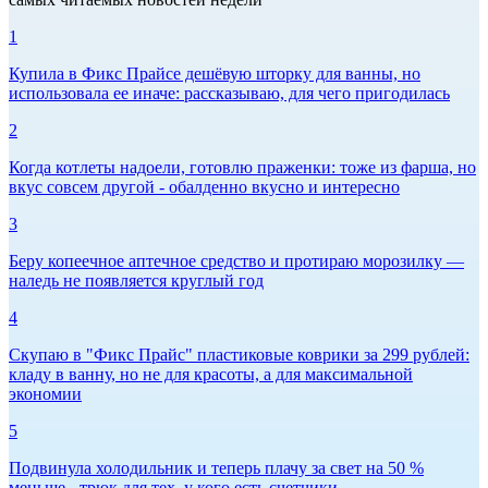
1
Купила в Фикс Прайсе дешёвую шторку для ванны, но
использовала ее иначе: рассказываю, для чего пригодилась
2
Когда котлеты надоели, готовлю праженки: тоже из фарша, но
вкус совсем другой - обалденно вкусно и интересно
3
Беру копеечное аптечное средство и протираю морозилку —
наледь не появляется круглый год
4
Скупаю в "Фикс Прайс" пластиковые коврики за 299 рублей:
кладу в ванну, но не для красоты, а для максимальной
экономии
5
Подвинула холодильник и теперь плачу за свет на 50 %
меньше - трюк для тех, у кого есть счетчики