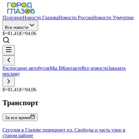
Полезное
Новости Глазова
Новости России
Новости Удмуртии
Все новости
$=
81,41
|
€=
94,06
Расписание автобусов
Мы ВКонтакте
Все новости
Заказать
рекламу
$=
81,41
|
€=
94,06
Транспорт
За все время
Сегодня в Глазове перекроют пл. Свободы и часть улиц в
старом районе