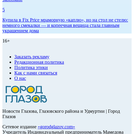
5
Купила в Fix Price мраморную «каплю», но на стол не стелю:
немного смекалки — и копеечная вещица стала главным
украшением дома
16+
Заказать рекламу
Редакционная политика
Политика этики
Как с нами связаться
О нас
Новости Глазова, Глазовского района и Удмуртии | Город
Глазов
Сетевое издание
«
gorodglazov.com
»
Учредитель Индивидуальный предприниматель Мамедова