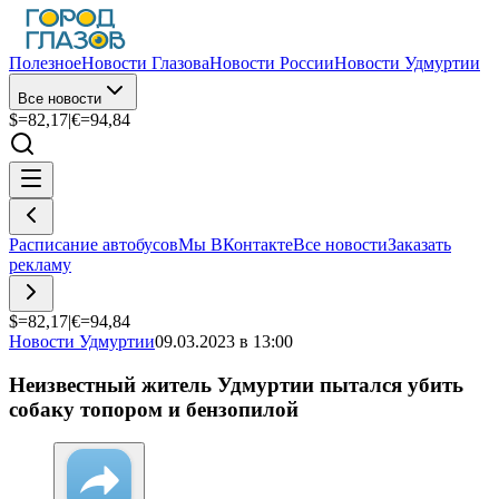
Полезное
Новости Глазова
Новости России
Новости Удмуртии
Все новости
$=
82,17
|
€=
94,84
Расписание автобусов
Мы ВКонтакте
Все новости
Заказать
рекламу
$=
82,17
|
€=
94,84
Новости Удмуртии
09.03.2023 в 13:00
Неизвестный житель Удмуртии пытался убить
собаку топором и бензопилой