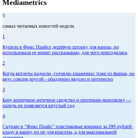
Mediametrics
5
самых читаемых новостей недели
1
Купила в Фикс Прайсе дешёвую шторку для ванны, но
использовала ее иначе: рассказываю, для чего пригодилась
2
Когда котлеты надоели, готовлю праженки: тоже из фарша, но
вкус совсем другой - обалденно вкусно и интересно
3
Беру копеечное аптечное средство и протираю морозилку —
наледь не появляется круглый год
4
Скупаю в "Фикс Прайс" пластиковые коврики за 299 рублей:
кладу в ванну, но не для красоты, а для максимальной
экономии