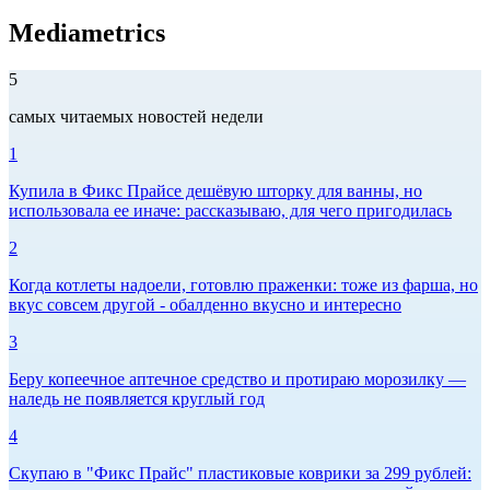
Mediametrics
5
самых читаемых новостей недели
1
Купила в Фикс Прайсе дешёвую шторку для ванны, но
использовала ее иначе: рассказываю, для чего пригодилась
2
Когда котлеты надоели, готовлю праженки: тоже из фарша, но
вкус совсем другой - обалденно вкусно и интересно
3
Беру копеечное аптечное средство и протираю морозилку —
наледь не появляется круглый год
4
Скупаю в "Фикс Прайс" пластиковые коврики за 299 рублей: