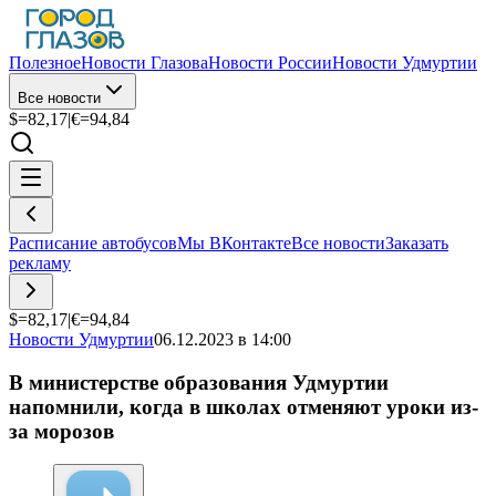
Полезное
Новости Глазова
Новости России
Новости Удмуртии
Все новости
$=
82,17
|
€=
94,84
Расписание автобусов
Мы ВКонтакте
Все новости
Заказать
рекламу
$=
82,17
|
€=
94,84
Новости Удмуртии
06.12.2023 в 14:00
В министерстве образования Удмуртии
напомнили, когда в школах отменяют уроки из-
за морозов