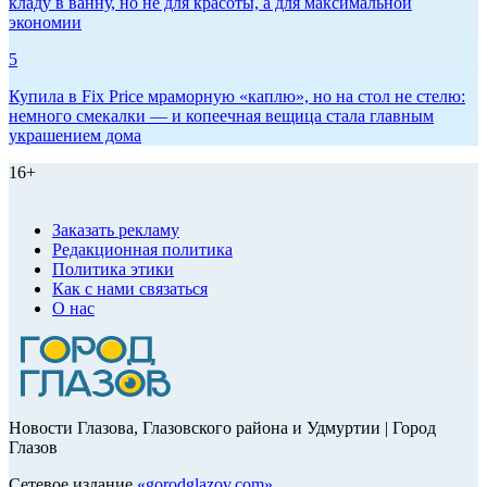
кладу в ванну, но не для красоты, а для максимальной
экономии
5
Купила в Fix Price мраморную «каплю», но на стол не стелю:
немного смекалки — и копеечная вещица стала главным
украшением дома
16+
Заказать рекламу
Редакционная политика
Политика этики
Как с нами связаться
О нас
Новости Глазова, Глазовского района и Удмуртии | Город
Глазов
Сетевое издание
«
gorodglazov.com
»