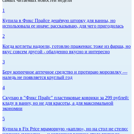
самых читаемых новостей недели
1
Купила в Фикс Прайсе дешёвую шторку для ванны, но
использовала ее иначе: рассказываю, для чего пригодилась
2
Когда котлеты надоели, готовлю праженки: тоже из фарша, но
вкус совсем другой - обалденно вкусно и интересно
3
Беру копеечное аптечное средство и протираю морозилку —
наледь не появляется круглый год
4
Скупаю в "Фикс Прайс" пластиковые коврики за 299 рублей:
кладу в ванну, но не для красоты, а для максимальной
экономии
5
Купила в Fix Price мраморную «каплю», но на стол не стелю: