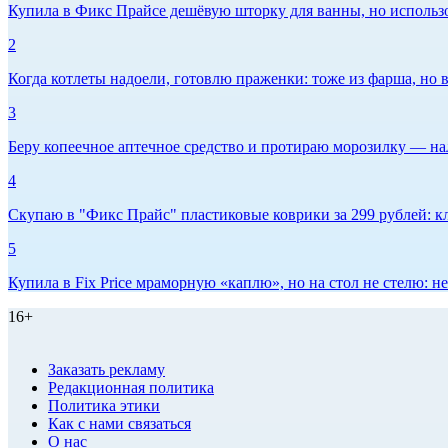
Купила в Фикс Прайсе дешёвую шторку для ванны, но использов
2
Когда котлеты надоели, готовлю праженки: тоже из фарша, но в
3
Беру копеечное аптечное средство и протираю морозилку — нал
4
Скупаю в "Фикс Прайс" пластиковые коврики за 299 рублей: кл
5
Купила в Fix Price мраморную «каплю», но на стол не стелю:
16+
Заказать рекламу
Редакционная политика
Политика этики
Как с нами связаться
О нас