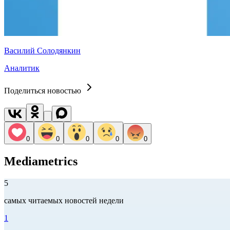
Василий Солодянкин
Аналитик
Поделиться новостью
0
0
0
0
0
Mediametrics
5
самых читаемых новостей недели
1