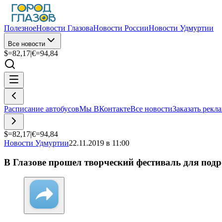
Полезное
Новости Глазова
Новости России
Новости Удмуртии
Все новости
$=
82,17
|
€=
94,84
Расписание автобусов
Мы ВКонтакте
Все новости
Заказать рекл
$=
82,17
|
€=
94,84
Новости Удмуртии
22.11.2019 в 11:00
В Глазове прошел творческий фестиваль для под