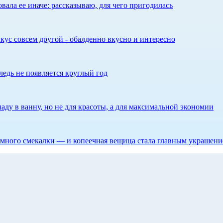
ала ее иначе: рассказываю, для чего пригодилась
кус совсем другой - обалденно вкусно и интересно
едь не появляется круглый год
аду в ванну, но не для красоты, а для максимальной экономии
 немного смекалки — и копеечная вещица стала главным украшен