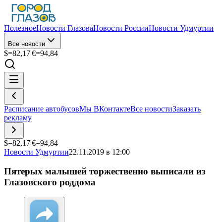
Полезное
Новости Глазова
Новости России
Новости Удмуртии
Все новости
$=
82,17
|
€=
94,84
Расписание автобусов
Мы ВКонтакте
Все новости
Заказать
рекламу
$=
82,17
|
€=
94,84
Новости Удмуртии
22.11.2019 в 12:00
Пятерых малышей торжественно выписали из
Глазовского роддома