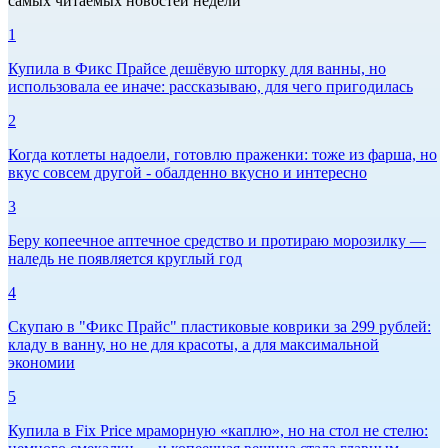
самых читаемых новостей недели
1
Купила в Фикс Прайсе дешёвую шторку для ванны, но
использовала ее иначе: рассказываю, для чего пригодилась
2
Когда котлеты надоели, готовлю праженки: тоже из фарша, но
вкус совсем другой - обалденно вкусно и интересно
3
Беру копеечное аптечное средство и протираю морозилку —
наледь не появляется круглый год
4
Скупаю в "Фикс Прайс" пластиковые коврики за 299 рублей:
кладу в ванну, но не для красоты, а для максимальной
экономии
5
Купила в Fix Price мраморную «каплю», но на стол не стелю: