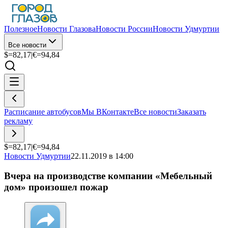
Полезное
Новости Глазова
Новости России
Новости Удмуртии
Все новости
$=
82,17
|
€=
94,84
Расписание автобусов
Мы ВКонтакте
Все новости
Заказать
рекламу
$=
82,17
|
€=
94,84
Новости Удмуртии
22.11.2019 в 14:00
Вчера на производстве компании «Мебельный
дом» произошел пожар