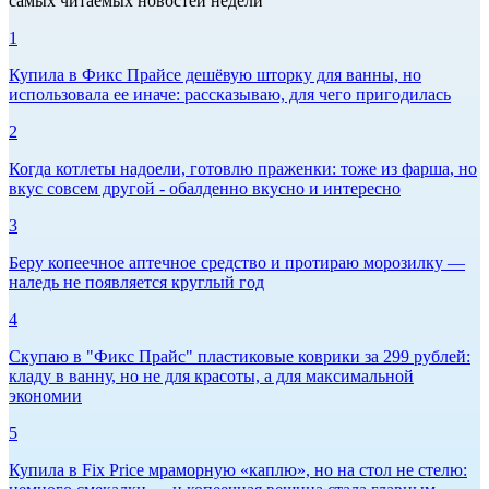
самых читаемых новостей недели
1
Купила в Фикс Прайсе дешёвую шторку для ванны, но
использовала ее иначе: рассказываю, для чего пригодилась
2
Когда котлеты надоели, готовлю праженки: тоже из фарша, но
вкус совсем другой - обалденно вкусно и интересно
3
Беру копеечное аптечное средство и протираю морозилку —
наледь не появляется круглый год
4
Скупаю в "Фикс Прайс" пластиковые коврики за 299 рублей:
кладу в ванну, но не для красоты, а для максимальной
экономии
5
Купила в Fix Price мраморную «каплю», но на стол не стелю: