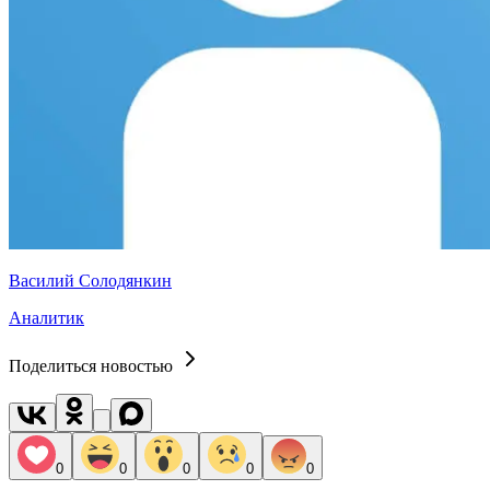
Василий Солодянкин
Аналитик
Поделиться новостью
0
0
0
0
0