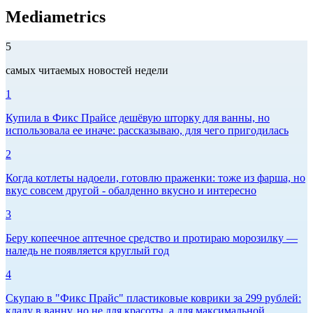
Mediametrics
5
самых читаемых новостей недели
1
Купила в Фикс Прайсе дешёвую шторку для ванны, но
использовала ее иначе: рассказываю, для чего пригодилась
2
Когда котлеты надоели, готовлю праженки: тоже из фарша, но
вкус совсем другой - обалденно вкусно и интересно
3
Беру копеечное аптечное средство и протираю морозилку —
наледь не появляется круглый год
4
Скупаю в "Фикс Прайс" пластиковые коврики за 299 рублей:
кладу в ванну, но не для красоты, а для максимальной