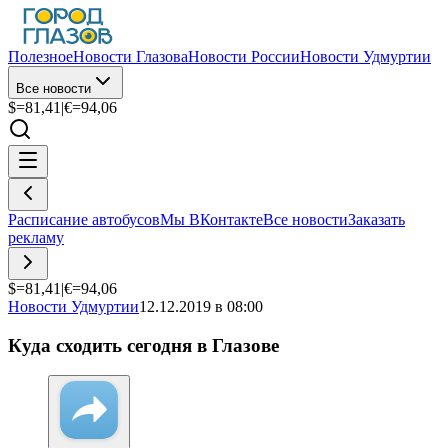
Полезное
Новости Глазова
Новости России
Новости Удмуртии
Все новости
$=
81,41
|
€=
94,06
Расписание автобусов
Мы ВКонтакте
Все новости
Заказать
рекламу
$=
81,41
|
€=
94,06
Новости Удмуртии
12.12.2019 в 08:00
Куда сходить сегодня в Глазове