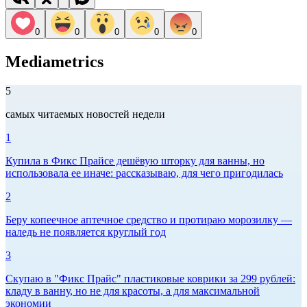
0
0
0
0
0
Mediametrics
5
самых читаемых новостей недели
1
Купила в Фикс Прайсе дешёвую шторку для ванны, но
использовала ее иначе: рассказываю, для чего пригодилась
2
Беру копеечное аптечное средство и протираю морозилку —
наледь не появляется круглый год
3
Скупаю в "Фикс Прайс" пластиковые коврики за 299 рублей:
кладу в ванну, но не для красоты, а для максимальной
экономии