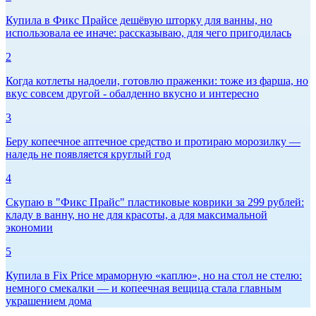
Купила в Фикс Прайсе дешёвую шторку для ванны, но
использовала ее иначе: рассказываю, для чего пригодилась
2
Когда котлеты надоели, готовлю праженки: тоже из фарша, но
вкус совсем другой - обалденно вкусно и интересно
3
Беру копеечное аптечное средство и протираю морозилку —
наледь не появляется круглый год
4
Скупаю в "Фикс Прайс" пластиковые коврики за 299 рублей:
кладу в ванну, но не для красоты, а для максимальной
экономии
5
Купила в Fix Price мраморную «каплю», но на стол не стелю:
немного смекалки — и копеечная вещица стала главным
украшением дома