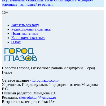
вкус пальчики оближешь: кабачки без варки в холодном
маринаде - записывайте рецепт
16+
Заказать рекламу
Редакционная политика
Политика этики
Как с нами связаться
О нас
Новости Глазова, Глазовского района и Удмуртии | Город
Глазов
Сетевое издание
«
gorodglazov.com
»
Учредитель Индивидуальный предприниматель Мамедова
Е.С.
Главный редактор: Мамедова Е.С.
Редакция:
sitesredaktor@yandex.ru
Возрастная категория сайта: 16+