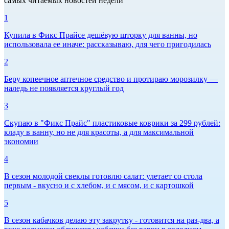
самых читаемых новостей недели
1
Купила в Фикс Прайсе дешёвую шторку для ванны, но
использовала ее иначе: рассказываю, для чего пригодилась
2
Беру копеечное аптечное средство и протираю морозилку —
наледь не появляется круглый год
3
Скупаю в "Фикс Прайс" пластиковые коврики за 299 рублей:
кладу в ванну, но не для красоты, а для максимальной
экономии
4
В сезон молодой свеклы готовлю салат: улетает со стола
первым - вкусно и с хлебом, и с мясом, и с картошкой
5
В сезон кабачков делаю эту закрутку - готовится на раз-два, а