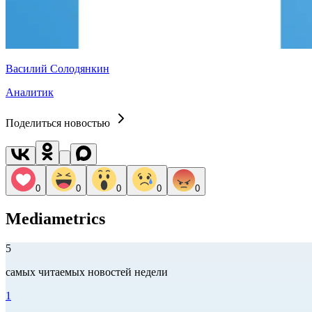
Василий Солодянкин
Аналитик
Поделиться новостью
0
0
0
0
0
Mediametrics
5
самых читаемых новостей недели
1