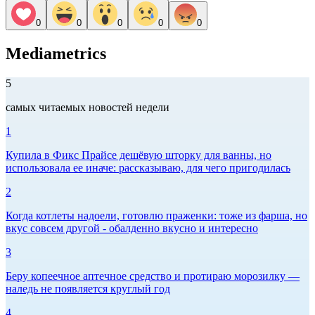
0
0
0
0
0
Mediametrics
5
самых читаемых новостей недели
1
Купила в Фикс Прайсе дешёвую шторку для ванны, но
использовала ее иначе: рассказываю, для чего пригодилась
2
Когда котлеты надоели, готовлю праженки: тоже из фарша, но
вкус совсем другой - обалденно вкусно и интересно
3
Беру копеечное аптечное средство и протираю морозилку —
наледь не появляется круглый год
4