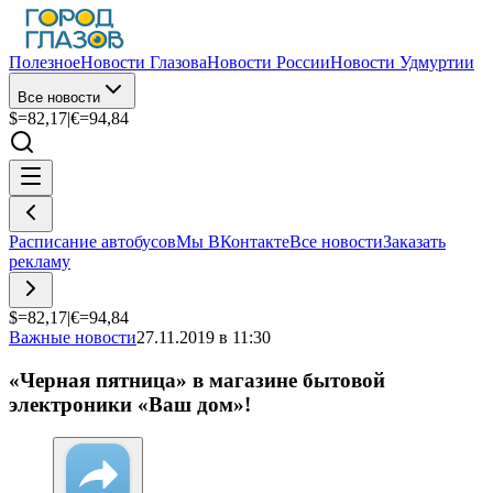
Полезное
Новости Глазова
Новости России
Новости Удмуртии
Все новости
$=
82,17
|
€=
94,84
Расписание автобусов
Мы ВКонтакте
Все новости
Заказать
рекламу
$=
82,17
|
€=
94,84
Важные новости
27.11.2019 в 11:30
«Черная пятница» в магазине бытовой
электроники «Ваш дом»!